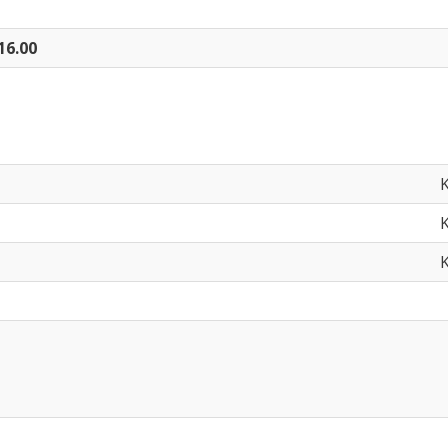
16.00
K
K
K