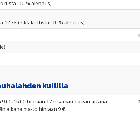
kortista -10 % alennus)
a 12 kk (3 kk kortista -10 % alennus)
k
le)
auhalahden kuitilla
m
o 9.00-16.00 hintaan 17 € saman päivän aikana.
vän aikana ma-to hintaan 9 €.