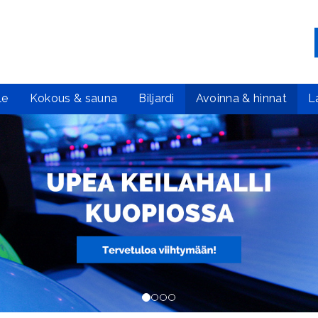
le
Kokous & sauna
Biljardi
Avoinna & hinnat
L