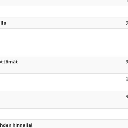
1
lla
9
yöttömät
9
9
9
yhden hinnalla!