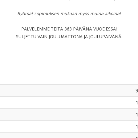
Ryhmät sopimuksen mukaan myös muina aikoina!
PALVELEMME TEITÄ 363 PÄIVÄNÄ VUODESSA!
SULJETTU VAIN JOULUAATTONA JA JOULUPÄIVÄNÄ.
9
1
1
1