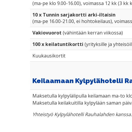
(ma-pe klo 9.00-16.00), voimassa 12 kk (3 kk 
10 x Tunnin sarjakortti arki-iltaisin
(ma-pe 16.00-21.00, ei hohtokeilaus), voimass
Vakiovuorot
(vähintään kerran viikossa)
100 x keilatuntikortti
(yrityksille ja yhteisöil
Kuukausikortit
Keilaamaan Kylpylähotelli R
Maksetulla kylpylälipulla keilamaan ma-to kl
Maksetulla keilakuitilla kylpylään saman päi
Yhteistyö Kylpylähotelli Rauhalahden kanssa.