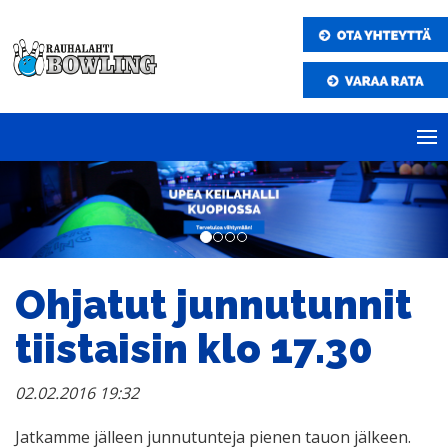
Ohjatut junnutunnit
tiistaisin klo 17.30
02.02.2016 19:32
Jatkamme jälleen junnutunteja pienen tauon jälkeen.