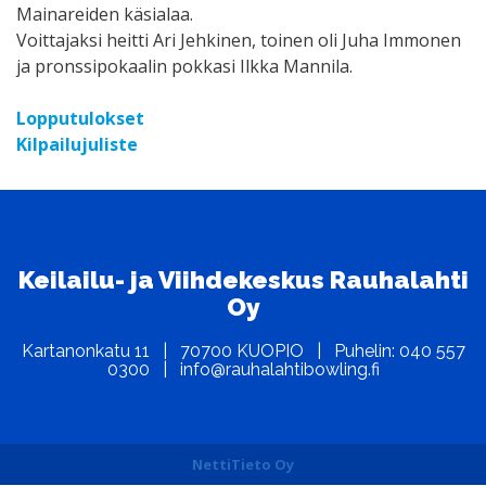
Mainareiden käsialaa.
Voittajaksi heitti Ari Jehkinen, toinen oli Juha Immonen
ja pronssipokaalin pokkasi Ilkka Mannila.
Lopputulokset
Kilpailujuliste
Keilailu- ja Viihdekeskus Rauhalahti
Oy
Kartanonkatu 11 | 70700 KUOPIO | Puhelin: 040 557
0300 | info@rauhalahtibowling.fi
NettiTieto Oy