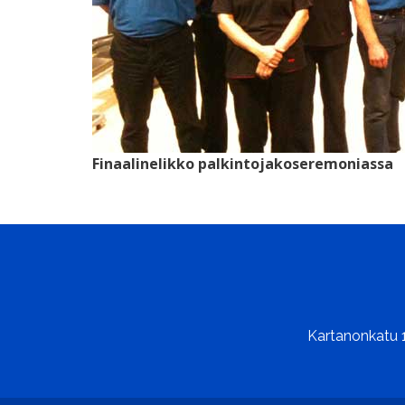
Finaalinelikko palkintojakoseremoniassa
Kartanonkatu 