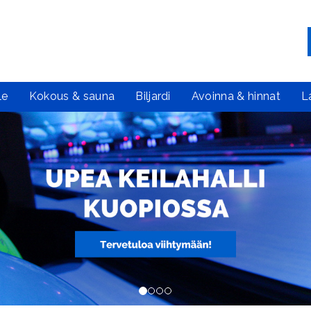
le
Kokous & sauna
Biljardi
Avoinna & hinnat
L