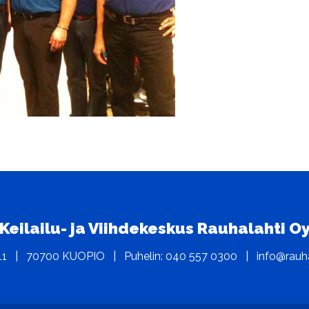
Keilailu- ja Viihdekeskus Rauhalahti O
11 | 70700 KUOPIO | Puhelin: 040 557 0300 | info@rauhal