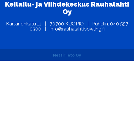
Keilailu- ja Viihdekeskus Rauhalahti
Oy
Kartanonkatu 11 | 70700 KUOPIO | Puhelin: 040 557
0300 | info@rauhalahtibowling.fi
NettiTieto Oy