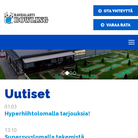
Uutiset
01.03
Hyperhiihtolomalla tarjouksia!
13.10
Supersyyslomalla tekemistä