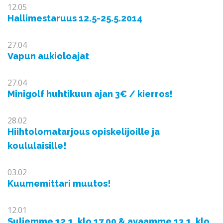
12.05
Hallimestaruus 12.5-25.5.2014
27.04
Vapun aukioloajat
27.04
Minigolf huhtikuun ajan 3€ / kierros!
28.02
Hiihtolomatarjous opiskelijoille ja
koululaisille!
03.02
Kuumemittari muutos!
12.01
Suljemme 12.1. klo 17.00 & avaamme 13.1. klo